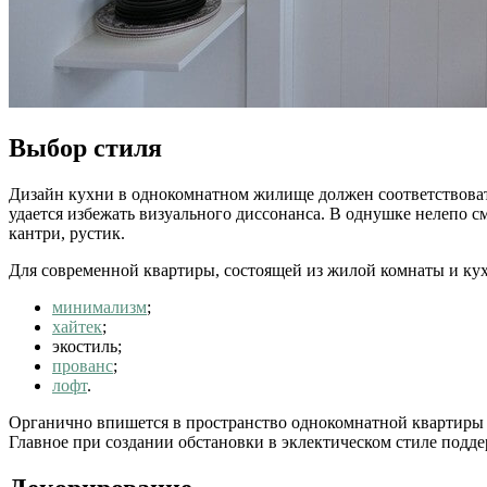
Выбор стиля
Дизайн кухни в однокомнатном жилище должен соответствоват
удается избежать визуального диссонанса. В однушке нелепо с
кантри, рустик.
Для современной квартиры, состоящей из жилой комнаты и ку
минимализм
;
хайтек
;
экостиль;
прованс
;
лофт
.
Органично впишется в пространство однокомнатной квартир
Главное при создании обстановки в эклектическом стиле подд