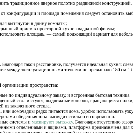
енить традиционное дверное полотно раздвижной конструкцией.
 от конфигурации и площади помещения следует остановить выб
для вытянутой в длину комнаты;
грышный прием в просторной кухне квадратной формы;
использовать площадь, — самый подходящий вариант для неболь
Благодаря такой расстановке, получается идеальная кухня: слев
ние между эксплуатационными точками не превышало 180 см. То
 организации пространства:
ые по индивидуальному заказу, и встроенная бытовая техника.
енный стол и стулья, выдвижные консоли, вращающиеся полки,
й из закаленного стекла.
ка, или домочадцы редко питаются дома, удобно использовать у
ретами обеденная зона выглядит стильно и современно.
нные системы и
маскируют вытяжку
. Благодаря отсутствию зазо
нными отделениями и ящиками, платформа предназначена для 
й пола: кухня отдельно от столовой и уголка для отдыха.