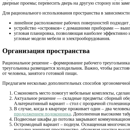
дверные проемы; перевесить дверь на другую сторону или зам
Для рационального использования пространства в зависимости
линейное расположение рабочих поверхностей подходит 
устройство «островков» с домашними приборами — выи
угловая планировка, позволяющая наиболее эффективно 
угловые модели мебели и электрооборудования.
Организация пространства
Рациональное решение – формирование рабочего треугольника. 
треугольника размещается холодильник. Важно, чтобы расстоя
от человека, занятого готовкой пищи.
Предлагаем несколько дополнительных способов эргономичной
Сэкономить место помогут мебельные комплекты, сделанн
Актуальное решение — складные предметы: сборный обед
Альтернативный вариант – стол с прозрачной столешнице
В случае, когда в квартире проживает один – два челове
продолжением подоконника
. Дополненная высокими табу
Подвесные шкафы до потолка закрывают коммуникацио
Остромодный вариант – подиум. Оснащенная многочисле
выгодно зонирует пространство, обозначая участки высото