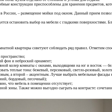
бные конструкции приспособлены для хранения предметов, кото
 в России, – размещение мойки под окном. Данный прием позвол
тся остановить выбор на мебели с гладкими поверхностями. Бла
натной квартиры советуют соблюдать ряд правил. Отметим спо
 пространство;
ый фон и неброский орнамент;
вной колер комнаты с окнами, выходящими на юг и восток — бе
овать теплые тона: бежевый, персиковый, светло-розовый, золо
азовым, а второй – акцентным. Лучше выбрать мебельные фасады 
ний, бордовый, песочный);
зию, что мебель в помещении отсутствует;
нной зоны. Также можно выгодно сыграть на контрасте: сочетани