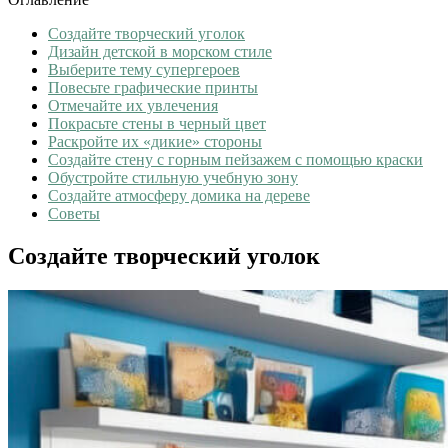
Создайте творческий уголок
Дизайн детской в морском стиле
Выберите тему супергероев
Повесьте графические принты
Отмечайте их увлечения
Покрасьте стены в черный цвет
Раскройте их «дикие» стороны
Создайте стену с горным пейзажем с помощью краски
Обустройте стильную учебную зону
Создайте атмосферу домика на дереве
Советы
Создайте творческий уголок