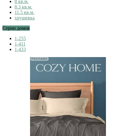
8 кв.м.
8.3 кв.м.
11.5 кв.м.
хрущевка
Серии домов
1-255
1-411
1-433