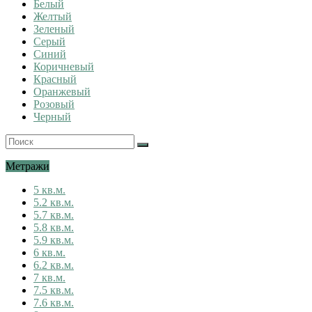
Белый
Желтый
Зеленый
Серый
Синий
Коричневый
Красный
Оранжевый
Розовый
Черный
Метражи
5 кв.м.
5.2 кв.м.
5.7 кв.м.
5.8 кв.м.
5.9 кв.м.
6 кв.м.
6.2 кв.м.
7 кв.м.
7.5 кв.м.
7.6 кв.м.