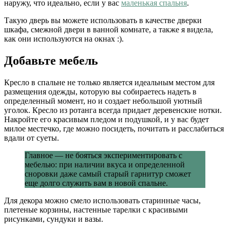
наружу, что идеально, если у вас
маленькая спальня
.
Такую дверь вы можете использовать в качестве дверки
шкафа, смежной двери в ванной комнате, а также я видела,
как они используются на окнах :).
Добавьте мебель
Кресло в спальне не только является идеальным местом для
размещения одежды, которую вы собираетесь надеть в
определенный момент, но и создает небольшой уютный
уголок. Кресло из ротанга всегда придает деревенские нотки.
Накройте его красивым пледом и подушкой, и у вас будет
милое местечко, где можно посидеть, почитать и расслабиться
вдали от суеты.
Главное — не бояться экспериментировать с
мебелью: при наличии вкуса и определенной
сноровки даже самый старый гарнитур сможет
еще долго служить вам в новой спальне.
Для декора можно смело использовать старинные часы,
плетеные корзины, настенные тарелки с красивыми
рисунками, сундуки и вазы.