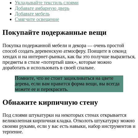
Укладывайте текстиль слоями
Добавьте амбарную дверь
Добавьте мебель
Смягчите освещение
Покупайте подержанные вещи
Покупка подержанной мебели и декора — очень простой
способ создать деревенскую атмосферу. Поищите в секонд
хендах и на интернет-рынках, как бы это получше выразиться,
предметы в стиле «потертый шик», которые можно
доработать и использовать в своей спальне.
Помните, что не стоит зацикливаться на цвете
дерева, если вам нравится форма вещи, вы всегда
можете ее и перекрасить.
Обнажите кирпичную стену
Под слоями штукатурки на некоторых стенах открывается
великолепная кирпичная кладка. Отколоть штукатурку можно
своими руками, если у вас есть навыки, набор инструментов и
терпение.