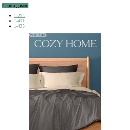
Серии домов
1-255
1-411
1-433