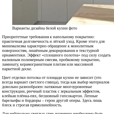
Варианты дизайна белой кухни фото
Приоритетные требования к напольному покрытию:
практичная долговечность и лёгкий уход. Кроме этого для
минимализма характерно обращение к монолитным
поверхностям, лишённым декорирования и текстурной
орнаментики. Эффект «сплошного полотна» под силу создать
наливным полимерным смесям, пробковому покрытию,
ламинату, керамогранитным плитам или массивной
паркетной доске.
Цвет отделки потолка от площади кухни не зависит (это
всегда вариант светлого глянца), тогда как выбор материалов
довольно разнообразен: натяжные многоуровневые
конструкции, реечный пластик с зеркальным эффектом,
клейкая плёнка-пвх, бесшовный гипсокартон. Лепные
барельефы и бордюры – герои другой оперы. Здесь лишь
блеск и строгая прямолинейность.
Для нейтрально светлых стен жизненно необходимо быть