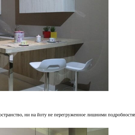
остранство, ни на йоту не перегруженное лишними подробностям