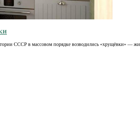
ки
рритории СССР в массовом порядке возводились «хрущёвки» — ж