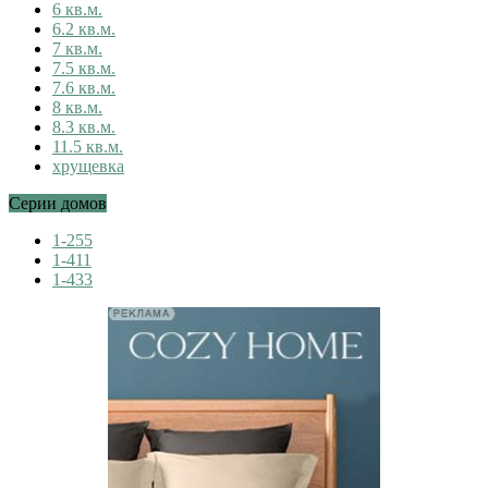
6 кв.м.
6.2 кв.м.
7 кв.м.
7.5 кв.м.
7.6 кв.м.
8 кв.м.
8.3 кв.м.
11.5 кв.м.
хрущевка
Серии домов
1-255
1-411
1-433