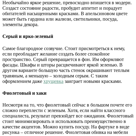
Необычайно яркое решение, превосходно впишется в модерн.
Создаст состояние радости, пробудит аппетит и порадует
обитателей насыщенными красками. В апельсиновом цвете
может быть гардина или жалюзи, светильники, посуда,
элементы декора.
Серый и ярко-зеленый
Самое благородное созвучие. Стоит присмотреться к нему,
если преобладает желание создать более спокойное
пространство. Серый превращается в фон. Им оформляют
фасады. Шкафы и шторы расцвечивают яркой зеленью. В
другом варианте большую часть стенок окрашивают теплым
травяным, а меньшую – холодным серым. С таким
оформлением даже
хрущевка
заиграет новыми красками.
Фиолетовый и хаки
Несмотря на то, что фиолетовый сейчас в большом почете его
сложно переплести с зеленым. Хотя, если найти классного
специалиста, результат превзойдет все ожидания. Фиолетовый
стоит минимизировать и использовать преимущественно в
качестве акцентов. Можно купить посуду. На фартуке в виде
рисунка – отличное решение. Фиолетовая обивка на мебели