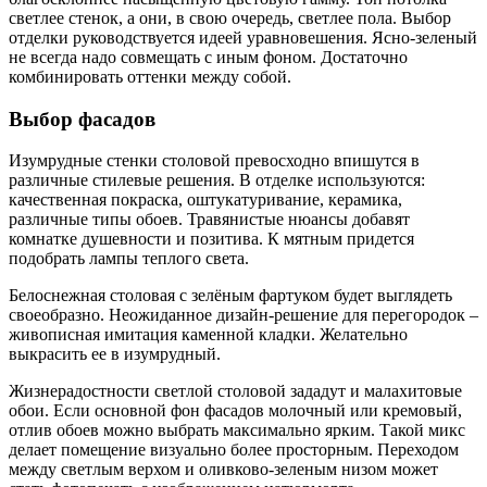
светлее стенок, а они, в свою очередь, светлее пола. Выбор
отделки руководствуется идеей уравновешения. Ясно-зеленый
не всегда надо совмещать с иным фоном. Достаточно
комбинировать оттенки между собой.
Выбор фасадов
Изумрудные стенки столовой превосходно впишутся в
различные стилевые решения. В отделке используются:
качественная покраска, оштукатуривание, керамика,
различные типы обоев. Травянистые нюансы добавят
комнатке душевности и позитива. К мятным придется
подобрать лампы теплого света.
Белоснежная столовая с зелёным фартуком будет выглядеть
своеобразно. Неожиданное дизайн-решение для перегородок –
живописная имитация каменной кладки. Желательно
выкрасить ее в изумрудный.
Жизнерадостности светлой столовой зададут и малахитовые
обои. Если основной фон фасадов молочный или кремовый,
отлив обоев можно выбрать максимально ярким. Такой микс
делает помещение визуально более просторным. Переходом
между светлым верхом и оливково-зеленым низом может