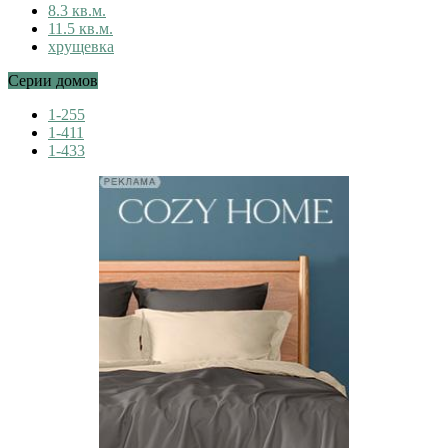
8.3 кв.м.
11.5 кв.м.
хрущевка
Серии домов
1-255
1-411
1-433