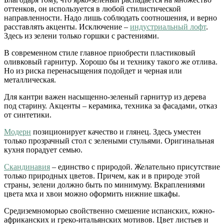
оттенков, он используется в любой стилистической
направленности. Надо лишь соблюдать соотношения, и верно
расставлять акценты. Исключение –
индустриальный лофт
.
Здесь из зелени только горшки с растениями.
В современном стиле главное приобрести пластиковый
оливковый гарнитур. Хорошо бы и технику такого же отлива.
Но из риска перенасыщения подойдет и черная или
металлическая.
Для кантри важен насыщенно-зеленый гарнитур из дерева
под старину. Акценты – керамика, техника за фасадами, отказ
от синтетики.
Модерн
позиционирует качество и глянец. Здесь уместен
только прозрачный стол с зелеными стульями. Оригинальная
кухня порадует семью.
Скандинавия
– единство с природой. Желательно присутствие
только природных цветов. Причем, как и в природе этой
страны, зелени должно быть по минимуму. Вкраплениями
цвета мха и хвои можно оформить нижние шкафы.
Средиземноморью свойственно смешение испанских, южно-
африканских и греко-итальянских мотивов. Цвет листьев и