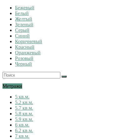
Бежевый
Белый
Желтый
Зеленый
Серый
Синий
Коричневый
Красный
Оранжевый
Розовый
Черный
Метражи
5 кв.м.
5.2 кв.м.
5.7 кв.м.
5.8 кв.м.
5.9 кв.м.
6 кв.м.
6.2 кв.м.
7 кв.м.