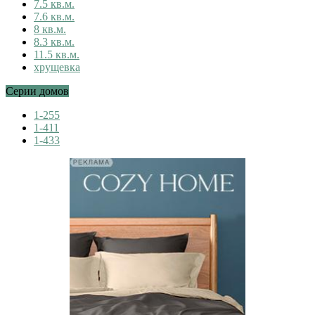
7.5 кв.м.
7.6 кв.м.
8 кв.м.
8.3 кв.м.
11.5 кв.м.
хрущевка
Серии домов
1-255
1-411
1-433