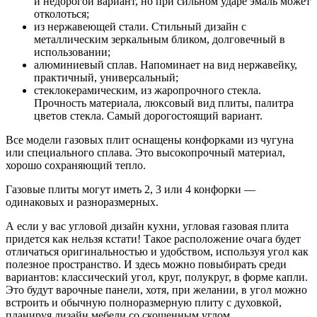
и недорогой вариант, но при сильном ударе эмаль может
отколоться;
из нержавеющей стали. Стильный дизайн с
металлическим зеркальным бликом, долговечный в
использовании;
алюминиевый сплав. Напоминает на вид нержавейку,
практичный, универсальный;
стеклокерамическим, из жаропрочного стекла.
Прочность материала, люксовый вид плиты, палитра
цветов стекла. Самый дорогостоящий вариант.
Все модели газовых плит оснащены конфорками из чугуна
или специального сплава. Это высокопрочный материал,
хорошо сохраняющий тепло.
Газовые плиты могут иметь 2,
3 или 4 конфорки —
одинаковых и разноразмерных.
А если у вас угловой дизайн кухни, угловая газовая плита
придется как нельзя кстати! Такое расположение очага будет
отличаться оригинальностью и удобством, используя угол как
полезное пространство. И здесь можно повыбирать среди
вариантов: классический угол, круг, полукруг, в форме капли.
Это будут варочные панели, хотя, при желании, в угол можно
встроить и обычную полноразмерную плиту с духовкой,
планируя дизайн мебели со скошенным углом.