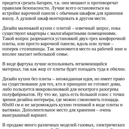
придется срезать батареи, т.к. они мешают и противоречат
правилам безопасности. Лучше всего остановиться на
встройке варочной панели с обычным шкафом для хранения
внизу. А духовой шкаф монтировать в другом месте.
Дизайн маленькой кухни с плитой
–
извечный запрос, пока
существуют квартиры с малогабаритными помещениями.
Такой вопрос разрешается установкой двух-трех конфорочной
плиты, или просто варочной панели, вдоль или лучше –
поперек столешницы. Так экономится место на рабочей зоне и
вполне хватает небольшой семье.
В виде фартука лучше использовать легкомоющийся
материал, так как жир от плиты будет попадать туда в обилии.
Дизайн кухни без плиты
–
неожиданная идея, но имеет право
на существование для тех, кто в принципе не готовит дома,
либо пользуется микроволновкой для нехитрого разогрева
полуфабрикатов. Ну что же, здесь есть большой плюс с точки
зрения дизайна интерьера, где можно сэкономить площадь
60х60 см и не загромождать кухню техникой в виде плиты и
вытяжки. Дополнительное место для хранения – очень
выигрышный вариант.
В продаже много различных моделей газовых, электрических