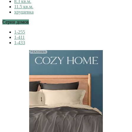
8.3 кв.м.
11.5 кв.м.
хрущевка
Серии домов
1-255
1-411
1-433